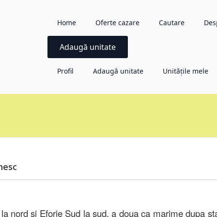
Home
Oferte cazare
Cautare
Des
Adaugă unitate
Profil
Adaugă unitate
Unitățile mele
nesc
 la nord si Eforie Sud la sud, a doua ca marime dupa st