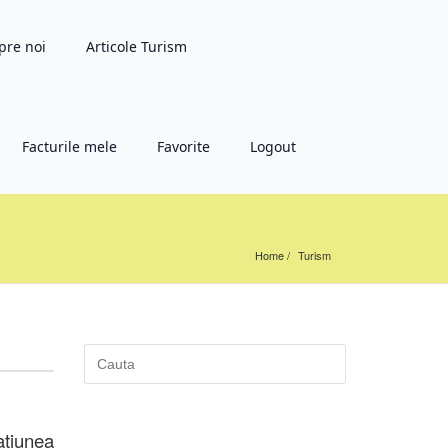
pre noi
Articole Turism
Facturile mele
Favorite
Logout
Home
Turism
atiunea