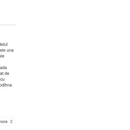
detul
este una
ate
cada
rat de
 cu
,odihna
more