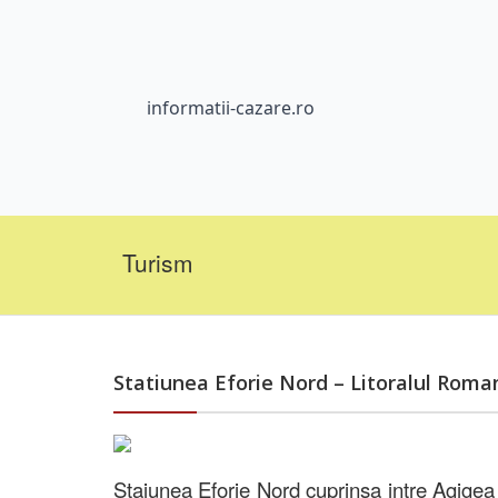
informatii-cazare.ro
Turism
Statiunea Eforie Nord – Litoralul Roma
Staiunea Eforie Nord cuprinsa intre Agigea