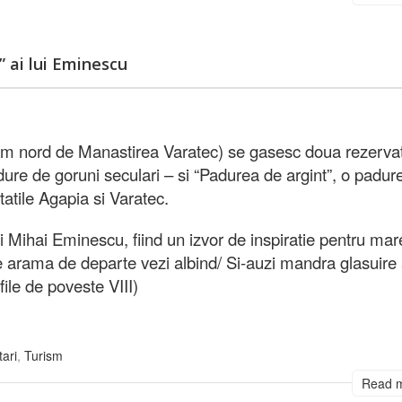
” ai lui Eminescu
km nord de Manastirea Varatec) se gasesc doua rezervat
ure de goruni seculari – si “Padurea de argint”, o padur
tatile Agapia si Varatec.
ui Mihai Eminescu, fiind un izvor de inspiratie pentru mar
 de arama de departe vezi albind/ Si-auzi mandra glasuire
file de poveste VIII)
tari
,
Turism
Read 