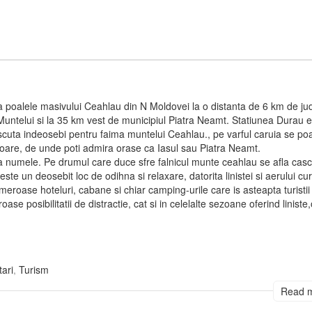
a poalele masivului Ceahlau din N Moldovei la o distanta de 6 km de ju
Muntelui si la 35 km vest de municipiul Piatra Neamt. Statiunea Durau 
oscuta indeosebi pentru faima muntelui Ceahlau., pe varful caruia se po
oare, de unde poti admira orase ca Iasul sau Piatra Neamt.
arta numele. Pe drumul care duce sfre falnicul munte ceahlau se afla cas
te un deosebit loc de odihna si relaxare, datorita linistei si aerului cu
meroase hoteluri, cabane si chiar camping-urile care is asteapta turistii
se posibilitatii de distractie, cat si in celelalte sezoane oferind liniste
tari
,
Turism
Read 