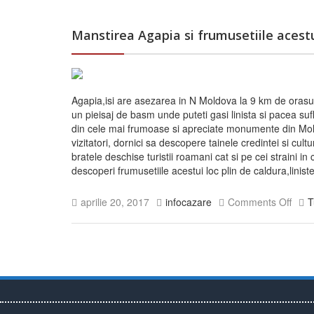
Manstirea Agapia si frumusetiile acestu
Agapia,isi are asezarea in N Moldova la 9 km de orasul
un pieisaj de basm unde puteti gasi linista si pacea suf
din cele mai frumoase si apreciate monumente din Mo
vizitatori, dornici sa descopere tainele credintei si cul
bratele deschise turistii roamani cat si pe cei straini 
descoperi frumusetiile acestui loc plin de caldura,li
aprilie 20, 2017
infocazare
Comments Off
T