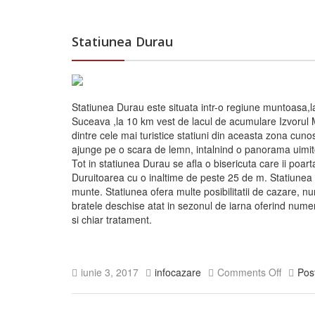
Statiunea Durau
Statiunea Durau este situata intr-o regiune muntoasa,l
Suceava ,la 10 km vest de lacul de acumulare Izvorul 
dintre cele mai turistice statiuni din aceasta zona cun
ajunge pe o scara de lemn, intalnind o panorama uimit
Tot in statiunea Durau se afla o bisericuta care ii po
Duruitoarea cu o inaltime de peste 25 de m. Statiunea es
munte. Statiunea ofera multe posibilitatii de cazare, nu
bratele deschise atat in sezonul de iarna oferind numeroa
si chiar tratament.
iunie 3, 2017
infocazare
Comments Off
Pos