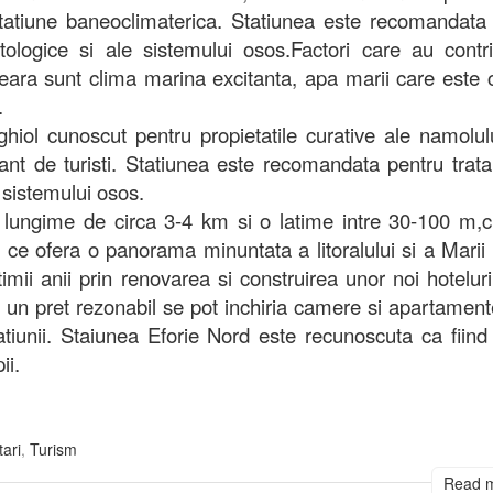
atiune baneoclimaterica. Statiunea este recomandata
tologice si ale sistemului osos.Factori care au contri
neara sunt clima marina excitanta, apa marii care este c
.
ghiol cunoscut pentru propietatile curative ale namolul
nt de turisti. Statiunea este recomandata pentru trat
 sistemului osos.
o lungime de circa 3-4 km si o latime intre 30-100 m,c
ta, ce ofera o panorama minuntata a litoralului si a Marii
imii anii prin renovarea si construirea unor noi hoteluri 
La un pret rezonabil se pot inchiria camere si apartamen
 statiunii. Staiunea Eforie Nord este recunoscuta ca fiind 
ii.
tari
,
Turism
Read 