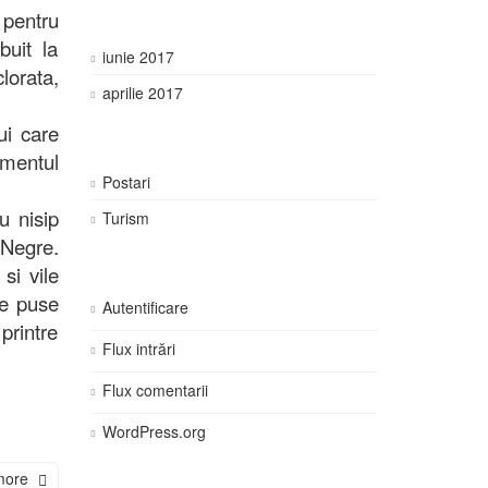
 pentru
buit la
iunie 2017
lorata,
aprilie 2017
ui care
amentul
Postari
u nisip
Turism
 Negre.
si vile
te puse
Autentificare
printre
Flux intrări
Flux comentarii
WordPress.org
more