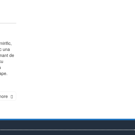
irific,
sc una
nant de
cu
a
ape.
more