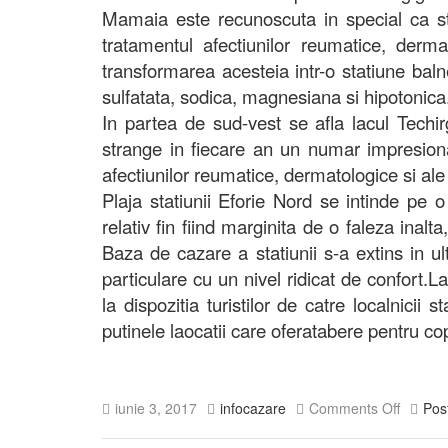
Mamaia este recunoscuta in special ca st
tratamentul afectiunilor reumatice, derma
transformarea acesteia intr-o statiune bal
sulfatata, sodica, magnesiana si hipotonica
In partea de sud-vest se afla lacul Techir
strange in fiecare an un numar impresiona
afectiunilor reumatice, dermatologice si ale
Plaja statiunii Eforie Nord se intinde pe 
relativ fin fiind marginita de o faleza inal
Baza de cazare a statiunii s-a extins in ult
particulare cu un nivel ridicat de confort.
la dispozitia turistilor de catre localnicii
putinele laocatii care oferatabere pentru cop
iunie 3, 2017
infocazare
Comments Off
Pos