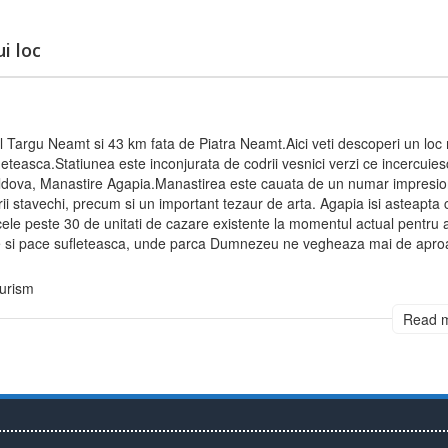
i loc
 Targu Neamt si 43 km fata de Piatra Neamt.Aici veti descoperi un loc m
leteasca.Statiunea este inconjurata de codrii vesnici verzi ce incercuie
ldova, Manastire Agapia.Manastirea este cauata de un numar impresio
turii stavechi, precum si un important tezaur de arta. Agapia isi asteapta 
in cele peste 30 de unitati de cazare existente la momentul actual pentru 
niste si pace sufleteasca, unde parca Dumnezeu ne vegheaza mai de apro
urism
Read 